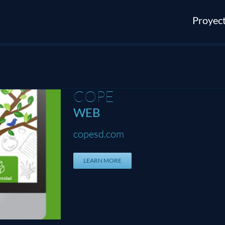
Proyec
COPE
WEB
copesd.com
LEARN MORE