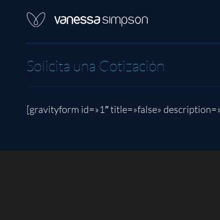
Skip
to
content
Solicita una Cotización
[gravityform id=»1″ title=»false» description=»