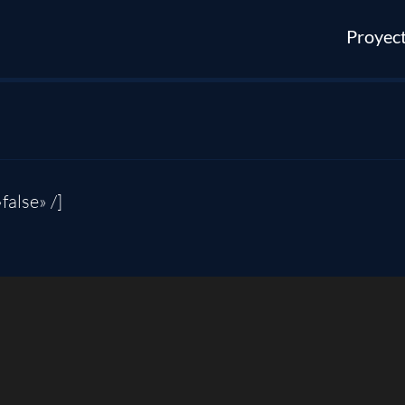
Proyec
false» /]